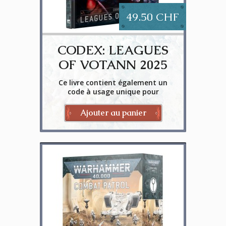
49.50 CHF
CODEX: LEAGUES
OF VOTANN 2025
Ce livre contient également un
code à usage unique pour
déverrouiller le contenu du Codex:
Leagues of Votann dans
Ajouter au panier
Warhammer 40,000: The App. 69-01