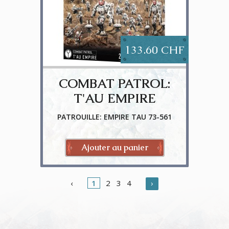
133.60 CHF
COMBAT PATROL:
T'AU EMPIRE
PATROUILLE: EMPIRE TAU 73-561
Ajouter au panier
‹
1
2
3
4
›