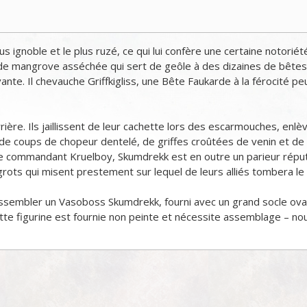
s ignoble et le plus ruzé, ce qui lui confère une certaine notorié
e mangrove asséchée qui sert de geôle à des dizaines de bêtes a
e. Il chevauche Griffkigliss, une Bête Faukarde à la férocité peu o
errière. Ils jaillissent de leur cachette lors des escarmouches, e
 de coups de chopeur dentelé, de griffes croûtées de venin et 
abile commandant Kruelboy, Skumdrekk est en outre un parieur r
grots qui misent prestement sur lequel de leurs alliés tombera le
ssembler un Vasoboss Skumdrekk, fourni avec un grand socle oval
tte figurine est fournie non peinte et nécessite assemblage – n