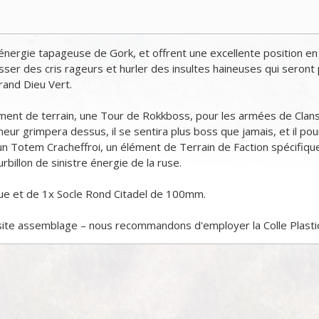
nergie tapageuse de Gork, et offrent une excellente position en
r des cris rageurs et hurler des insultes haineuses qui seront p
and Dieu Vert.
ment de terrain, une Tour de Rokkboss, pour les armées de Clans
 grimpera dessus, il se sentira plus boss que jamais, et il pou
n Totem Cracheffroi, un élément de Terrain de Faction spécifiq
billon de sinistre énergie de la ruse.
ue et de 1x Socle Rond Citadel de 100mm.
site assemblage – nous recommandons d'employer la Colle Plastiqu