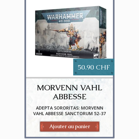
50.90 CHF
MORVENN VAHL
ABBESSE
SANCTORUM
ADEPTA SORORITAS: MORVENN
VAHL ABBESSE SANCTORUM 52-37
Ajouter au panier