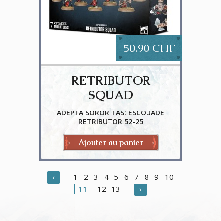
50.90 CHF
RETRIBUTOR
SQUAD
ADEPTA SORORITAS: ESCOUADE
RETRIBUTOR 52-25
Ajouter au panier
‹
1
2
3
4
5
6
7
8
9
10
11
12
13
›