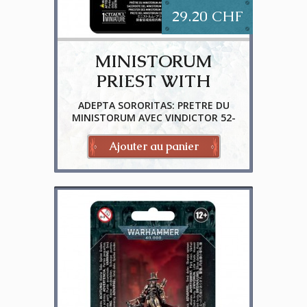
29.20 CHF
MINISTORUM
PRIEST WITH
VINDICTOR
ADEPTA SORORITAS: PRETRE DU
MINISTORUM AVEC VINDICTOR 52-
51
Ajouter au panier